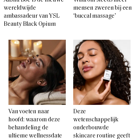
Alisha Boe is de nieuwe
Waarom steeds meer
wereldwijde
mensen zweren bij een
ambassadeur van YSL
‘buccal massage’
Beauty Black Opium
Van voeten naar
Deze
hoofd: waarom deze
wetenschappelijk
behandeling de
onderbouwde
ultieme wellnessdate
skincare routine geeft