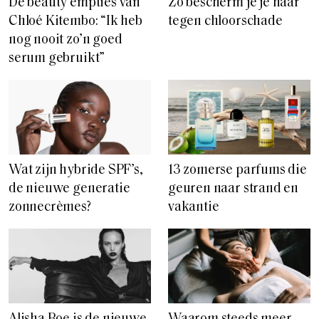
De beauty empties van
Zo bescherm je je haar
Chloé Kitembo: “Ik heb
tegen chloorschade
nog nooit zo’n goed
serum gebruikt”
Wat zijn hybride SPF’s,
13 zomerse parfums die
de nieuwe generatie
geuren naar strand en
zonnecrèmes?
vakantie