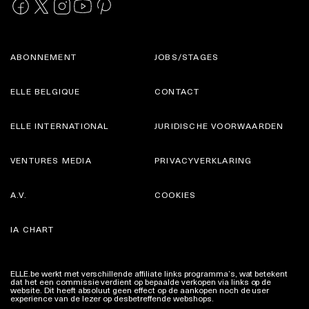
ABONNEMENT
JOBS/STAGES
ELLE BELGIQUE
CONTACT
ELLE INTERNATIONAL
JURIDISCHE VOORWAARDEN
VENTURES MEDIA
PRIVACYVERKLARING
A.V.
COOKIES
IA CHART
ELLE.be werkt met verschillende affiliate links programma’s, wat betekent
dat het een commissie verdient op bepaalde verkopen via links op de
website. Dit heeft absoluut geen effect op de aankopen noch de user
experience van de lezer op desbetreffende webshops.
Meer info