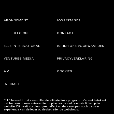
ABONNEMENT
JOBS/STAGES
ELLE BELGIQUE
CONTACT
ELLE INTERNATIONAL
JURIDISCHE VOORWAARDEN
VENTURES MEDIA
PRIVACYVERKLARING
A.V.
COOKIES
IA CHART
ELLE.be werkt met verschillende affiliate links programma’s, wat betekent
dat het een commissie verdient op bepaalde verkopen via links op de
website. Dit heeft absoluut geen effect op de aankopen noch de user
experience van de lezer op desbetreffende webshops.
Meer info