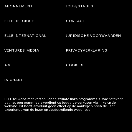
ABONNEMENT
JOBS/STAGES
ELLE BELGIQUE
CONTACT
ELLE INTERNATIONAL
JURIDISCHE VOORWAARDEN
VENTURES MEDIA
PRIVACYVERKLARING
A.V.
COOKIES
IA CHART
ELLE.be werkt met verschillende affiliate links programma’s, wat betekent
dat het een commissie verdient op bepaalde verkopen via links op de
website. Dit heeft absoluut geen effect op de aankopen noch de user
experience van de lezer op desbetreffende webshops.
Meer info