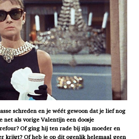
sse schreden en je wéét gewoon dat je lief nog
 net als vorige Valentijn een doosje
efour? Of ging hij ten rade bij zijn moeder en
er krijgt? Of heb je op dit ogenlik helemaal geen