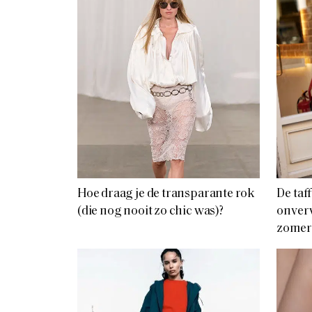
Hoe draag je de transparante rok
De taf
(die nog nooit zo chic was)?
onver
zomer