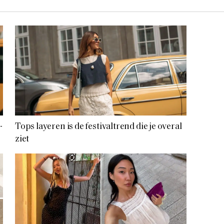
-
Tops layeren is de festivaltrend die je overal
ziet