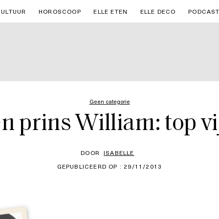
CULTUUR
HOROSCOOP
ELLE ETEN
ELLE DECO
PODCAS
Geen categorie
n prins William: top v
DOOR
ISABELLE
GEPUBLICEERD OP : 29/11/2013