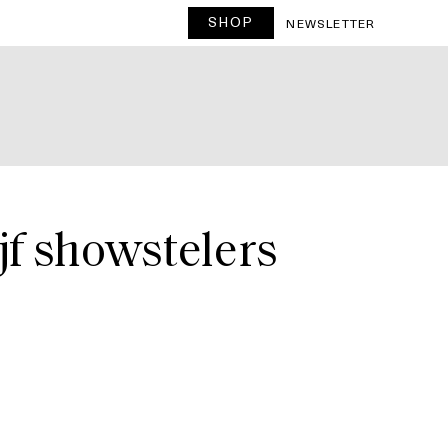
SHOP
T
NEWSLETTER
ijf showstelers