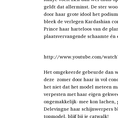
geldt dat allerminst. De ster wo
door haar grote idool het podium
bleek de verlegen Kardashian co
Prince haar harteloos van de pl
plaatsvervangende schaamte én 
http://www.youtube.com/watc
Het omgekeerde gebeurde dan wee
deze zomer door haar in vol conc
het niet dat het model meteen ma
verpesten met haar eigen gekwee
ongemakkelijk- mee kon lachen, 
Delevingne haar schijnwerpers ble
topmodel, blijf bij je catwalk!