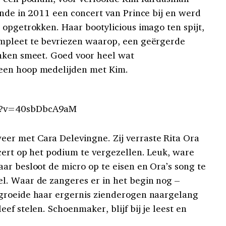
onde in 2011 een concert van Prince bij en werd
 opgetrokken. Haar bootylicious imago ten spijt,
mpleet te bevriezen waarop, een geërgerde
anken smeet. Goed voor heel wat
een hoop medelijden met Kim.
h?v=40sbDbcA9aM
r met Cara Delevingne. Zij verraste Rita Ora
ert op het podium te vergezellen. Leuk, ware
ar besloot de micro op te eisen en Ora’s song te
l. Waar de zangeres er in het begin nog –
groeide haar ergernis zienderogen naargelang
ef stelen. Schoenmaker, blijf bij je leest en