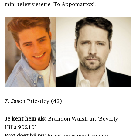
mini televisieserie ‘To Appomattox’.
7. Jason Priestley (42)
Je kent hem als:
Brandon Walsh uit ‘Beverly
Hills 90210’
Wat doet hij nu:
Priestley is nooit van de