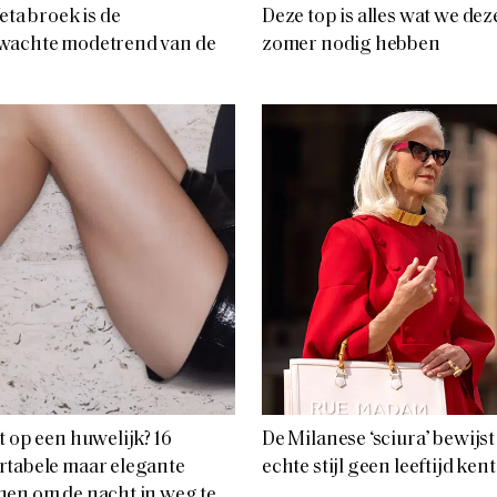
feta broek is de
Deze top is alles wat we dez
wachte modetrend van de
zomer nodig hebben
t op een huwelijk? 16
De Milanese ‘sciura’ bewijst
tabele maar elegante
echte stijl geen leeftijd kent
en om de nacht in weg te