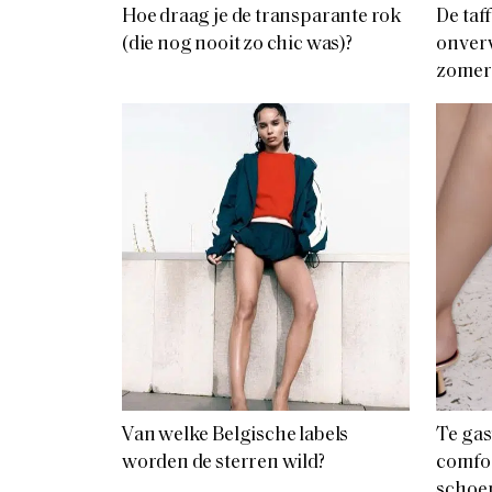
Hoe draag je de transparante rok
De taf
(die nog nooit zo chic was)?
onver
zomer
Van welke Belgische labels
Te gas
worden de sterren wild?
comfor
schoen