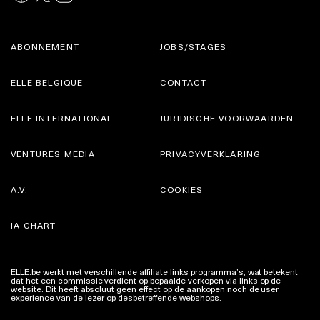
ABONNEMENT
JOBS/STAGES
ELLE BELGIQUE
CONTACT
ELLE INTERNATIONAL
JURIDISCHE VOORWAARDEN
VENTURES MEDIA
PRIVACYVERKLARING
A.V.
COOKIES
IA CHART
ELLE.be werkt met verschillende affiliate links programma’s, wat betekent
dat het een commissie verdient op bepaalde verkopen via links op de
website. Dit heeft absoluut geen effect op de aankopen noch de user
experience van de lezer op desbetreffende webshops.
Meer info