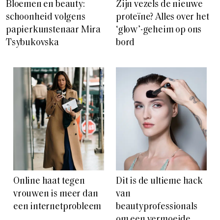
Bloemen en beauty:
Zijn vezels de nieuwe
schoonheid volgens
proteïne? Alles over het
papierkunstenaar Mira
‘glow’-geheim op ons
Tsybukovska
bord
Online haat tegen
Dit is de ultieme hack
vrouwen is meer dan
van
een internetprobleem
beautyprofessionals
om een vermoeide