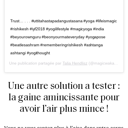
Trust… . . . #uttitahastapadangustasana #yoga #lifeismagic
#rishikesh #iyf2018 #yogilifestyle #magicyoga #india
#beyourownguru #beonyourmateveryday #yogapose
#beatlesashram #rememberingrishikesh #ashtanga
ashtangi #yogithought
Une publication partagée par
Talia Hendlisz
(@magicwakame) le
Une autre solution a tester :
la gaine amincissante pour
avoir l’air plus mince !
Vous ne vous sentez plus à l’aise dans votre corps