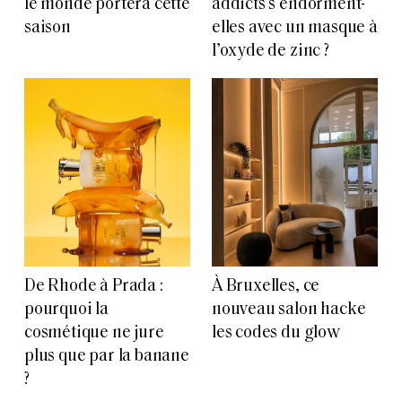
le monde portera cette
addicts s’endorment-
saison
elles avec un masque à
l’oxyde de zinc ?
De Rhode à Prada :
À Bruxelles, ce
pourquoi la
nouveau salon hacke
cosmétique ne jure
les codes du glow
plus que par la banane
?