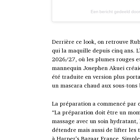
Een bericht gedeeld doo
Derrière ce look, on retrouve Rub
qui la maquille depuis cinq ans. L
2026/27, où les plumes rouges et
mannequin Josephen Akuei créaien
été traduite en version plus port
un mascara chaud aux sous-tons
La préparation a commencé par c
“La préparation doit être un mom
massage avec un soin hydratant, 
détendre mais aussi de lifter les 
à
Harper’s Bazaar France
. Simpl