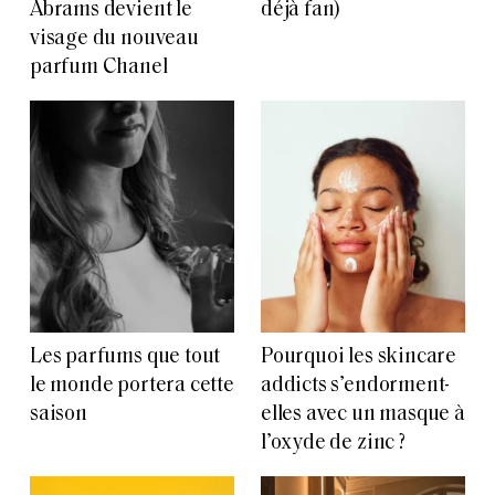
Abrams devient le
déjà fan)
visage du nouveau
parfum Chanel
Les parfums que tout
Pourquoi les skincare
le monde portera cette
addicts s’endorment-
saison
elles avec un masque à
l’oxyde de zinc ?