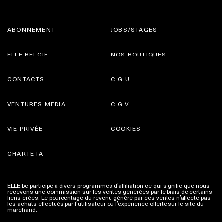
ABONNEMENT
JOBS/STAGES
ELLE BELGIË
NOS BOUTIQUES
CONTACTS
C.G.U.
VENTURES MEDIA
C.G.V.
VIE PRIVÉE
COOKIES
CHARTE IA
ELLE.be participe à divers programmes d’affiliation ce qui signifie que nous
recevons une commission sur les ventes générées par le biais de certains
liens créés. Le pourcentage du revenu généré par ces ventes n’affecte pas
les achats effectués par l’utilisateur ou l’expérience offerte sur le site du
marchand.
Plus d'infos