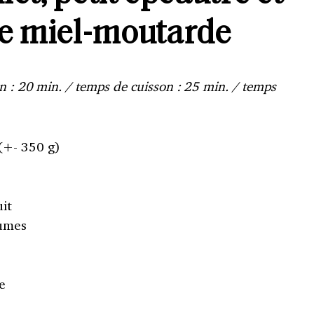
te miel-moutarde
n : 20 min. / temps de cuisson : 25 min. / temps
 (+- 350 g)
it
gumes
e