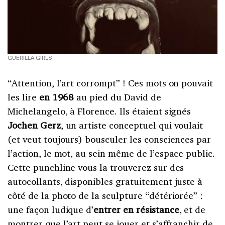
GUERILLA GIRLS
“Attention, l’art corrompt” ! Ces mots on pouvait
les lire
en 1968
au pied du David de
Michelangelo, à Florence. Ils étaient signés
Jochen Gerz
, un artiste conceptuel qui voulait
(et veut toujours) bousculer les consciences par
l’action, le mot, au sein même de l’espace public.
Cette punchline vous la trouverez sur des
autocollants, disponibles gratuitement juste à
côté de la photo de la sculpture “détériorée” :
une façon ludique d’
entrer en résistance
, et de
montrer que l’art peut se jouer et s’affranchir de