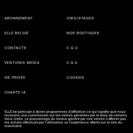
ABONNEMENT
JOBS/STAGES
ELLE BELGIË
NOS BOUTIQUES
CONTACTS
C.G.U.
VENTURES MEDIA
C.G.V.
VIE PRIVÉE
COOKIES
CHARTE IA
ELLE.be participe à divers programmes d’affiliation ce qui signifie que nous
recevons une commission sur les ventes générées par le biais de certains
liens créés. Le pourcentage du revenu généré par ces ventes n’affecte pas
les achats effectués par l’utilisateur ou l’expérience offerte sur le site du
marchand.
Plus d'infos