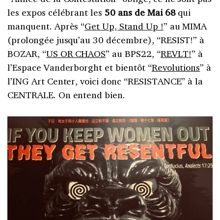
les expos célébrant les
50 ans de Mai 68
qui
manquent. Après “
Get Up, Stand Up !
” au MIMA
(prolongée jusqu’au 30 décembre), “RESIST!” à
BOZAR, “
US OR CHAOS
” au BPS22, “
REVLT!
” à
l’Espace Vanderborght et bientôt “
Revolutions
” à
l’ING Art Center, voici donc “RESISTANCE” à la
CENTRALE. On entend bien.