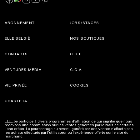
ABONNEMENT
JOBS/STAGES
ELLE BELGIË
NOS BOUTIQUES
CONTACTS
C.G.U.
VENTURES MEDIA
C.G.V.
VIE PRIVÉE
COOKIES
CHARTE IA
ELLE.be participe à divers programmes d’affiliation ce qui signifie que nous
recevons une commission sur les ventes générées par le biais de certains
liens créés. Le pourcentage du revenu généré par ces ventes n’affecte pas
les achats effectués par l’utilisateur ou l’expérience offerte sur le site du
marchand.
Plus d'infos