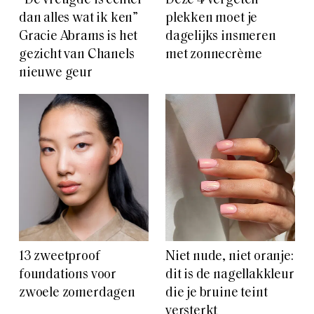
“De vreugde is echter
Deze 4 vergeten
dan alles wat ik ken”
plekken moet je
Gracie Abrams is het
dagelijks insmeren
gezicht van Chanels
met zonnecrème
nieuwe geur
13 zweetproof
Niet nude, niet oranje:
foundations voor
dit is de nagellakkleur
zwoele zomerdagen
die je bruine teint
versterkt