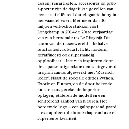
tassen, reisartikelen, accessoires en prêt-
à-porter zijn de dagelijkse gezellen van
een actief cliënteel dat elegantie hoog in
het vaandel voert. Met meer dan 30
miljoen verkochte stukken viert
Longchamp in 2014 de 20ste verjaardag
van zijn beroemde tas Le Pliage®. Dit
icoon van de tassenwereld – behalve
functioneel, robuust, licht, modern,
geraffineerd ook superhandig
opplooibaar – laat zich inspireren door
de Japanse origamikunst en is uitgevoerd
in nylon canvas afgewerkt met ‘Russisch
leder’. Naast de speciale edities Python,
Exotic en Plumes, en de door bekende
kunstenaars getekende beperkte
oplagen, etaleren de modellen een
schitterend aanbod van kleuren. Het
beroemde logo – een galopperend paard
– extrapoleert de boodschap van luxe en
superieure kwaliteit.