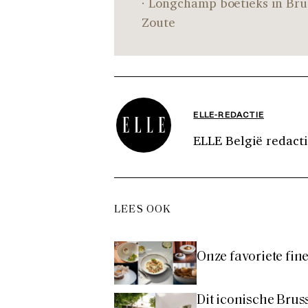
· Longchamp boetieks in Bru
Zoute
ELLE-REDACTIE
ELLE België redacti
LEES OOK
Onze favoriete fin
Dit iconische Brus