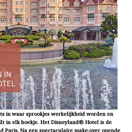
ats in waar sprookjes werkelijkheid worden en
t in elk hoekje. Het Disneyland® Hotel is de
nd Paris. Na een spectaculaire make-over opende