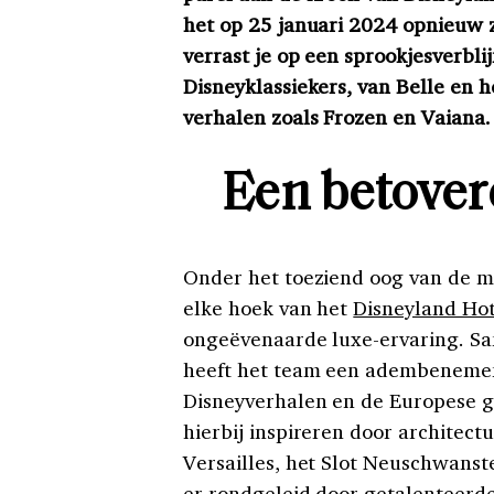
het op 25 januari 2024 opnieuw z
verrast je op een sprookjesverbli
Disneyklassiekers, van Belle en 
verhalen zoals
Frozen
en Vaiana.
Een betove
Onder het toeziend oog van de ma
elke hoek van het
Disneyland Hot
ongeëvenaarde luxe-ervaring. Sa
heeft het team een adembenemen
Disneyverhalen en de Europese ge
hierbij inspireren door architect
Versailles, het Slot Neuschwans
er rondgeleid door getalenteerde