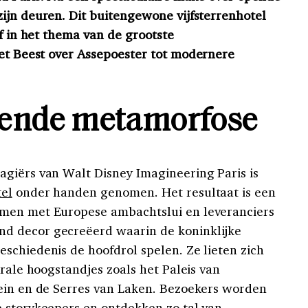
ijn deuren. Dit buitengewone vijfsterrenhotel
jf in het thema van de grootste
het Beest over
Assepoester
tot modernere
rende metamorfose
giërs van Walt Disney Imagineering Paris is
el
onder handen genomen. Het resultaat is een
men met Europese ambachtslui en leveranciers
d decor gecreëerd waarin de koninklijke
schiedenis de hoofdrol spelen. Ze lieten zich
urale hoogstandjes zoals het Paleis van
tein en de Serres van Laken. Bezoekers worden
 storykeepers en ontdekken zo tal van