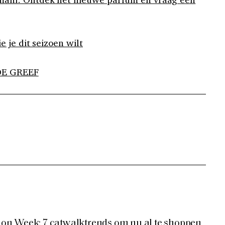
 je dit seizoen wilt
DE GREEF
n Week: 7 catwalktrends om nu al te shoppen