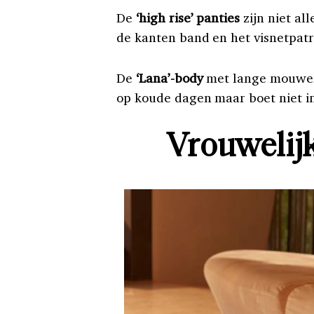
De
‘high rise’ panties
zijn niet al
de kanten band en het visnetpatr
De
‘Lana’-body
met lange mouwen 
op koude dagen maar boet niet i
Vrouweli