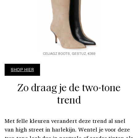
CELIAGZ BOOTS, GESTUZ, €369
SHOP HIER
Zo draag je de two-tone
trend
Met felle kleuren verandert deze trend al snel
van high street in harlekijn. Wentel je voor deze
two-tone look dus in neutrale of aardse tinten als