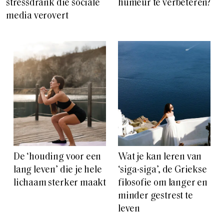
stressdrank die sociale
humeur te verbeteren?
media verovert
De ‘houding voor een
Wat je kan leren van
lang leven’ die je hele
‘siga-siga’, de Griekse
lichaam sterker maakt
filosofie om langer en
minder gestrest te
leven