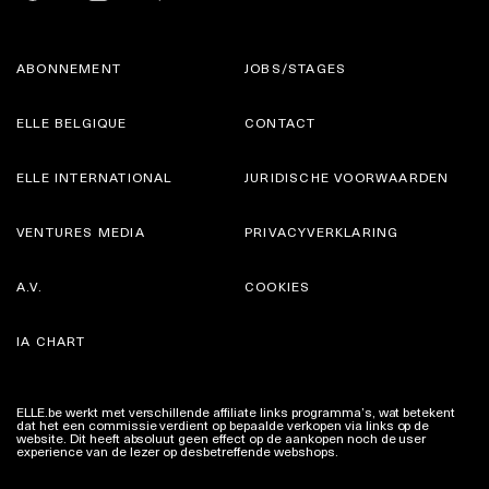
ABONNEMENT
JOBS/STAGES
ELLE BELGIQUE
CONTACT
ELLE INTERNATIONAL
JURIDISCHE VOORWAARDEN
VENTURES MEDIA
PRIVACYVERKLARING
A.V.
COOKIES
IA CHART
ELLE.be werkt met verschillende affiliate links programma’s, wat betekent
dat het een commissie verdient op bepaalde verkopen via links op de
website. Dit heeft absoluut geen effect op de aankopen noch de user
experience van de lezer op desbetreffende webshops.
Meer info