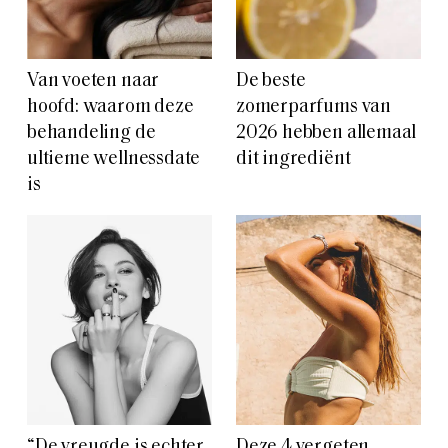
Van voeten naar
De beste
hoofd: waarom deze
zomerparfums van
behandeling de
2026 hebben allemaal
ultieme wellnessdate
dit ingrediënt
is
“De vreugde is echter
Deze 4 vergeten