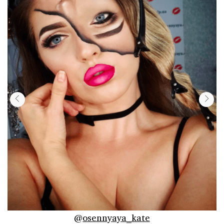
@
osennyaya_kate