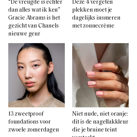
“De vreugde is echter
Deze 4 vergeten
dan alles wat ik ken”
plekken moet je
Gracie Abrams is het
dagelijks insmeren
gezicht van Chanels
met zonnecrème
nieuwe geur
13 zweetproof
Niet nude, niet oranje:
foundations voor
dit is de nagellakkleur
zwoele zomerdagen
die je bruine teint