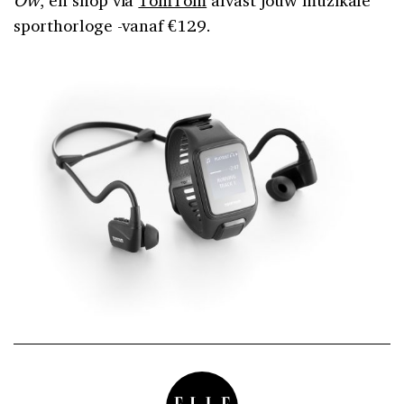
Ow
, en shop via
TomTom
alvast jouw muzikale
sporthorloge -vanaf €129.