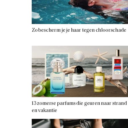
Zo bescherm je je haar tegen chloorschade
13 zomerse parfums die geuren naar strand
en vakantie