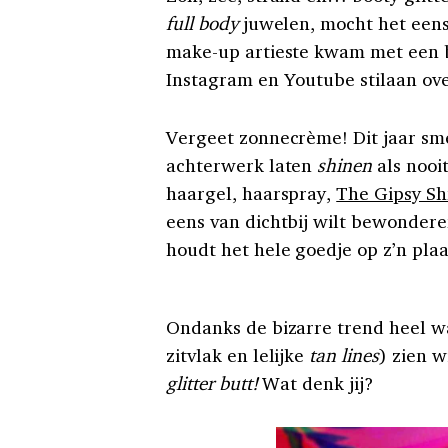
full body
juwelen, mocht het een
make-up artieste kwam met een b
Instagram en Youtube stilaan ove
Vergeet zonnecrème! Dit jaar smee
achterwerk laten
shinen
als nooit
haargel, haarspray,
The Gipsy Sh
eens van dichtbij wilt bewondere
houdt het hele goedje op z’n plaa
Ondanks de bizarre trend heel w
zitvlak en lelijke
tan lines
) zien w
glitter butt!
Wat denk jij?