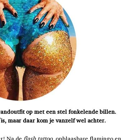
ndoutfit op met een stel fonkelende billen.
is, maar daar kom je vanzelf wel achter.
er! Na de
flash tattoo
, opblaasbare flamingo en