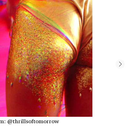
am: @thrillsoftomorrow