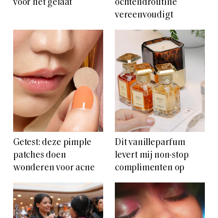
voor het gelaat
ochtendroutine
vereenvoudigt
Getest: deze pimple
Dit vanilleparfum
patches doen
levert mij non-stop
wonderen voor acne
complimenten op