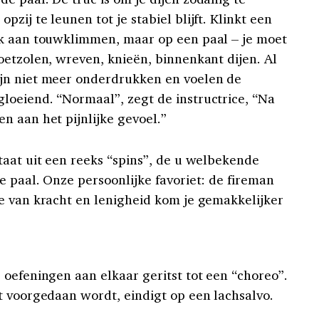
opzij te leune
n tot j
e stabiel blijft. Klinkt een
nk aan touwklimmen, maar op een paal – je moet
oetzolen, wreven, knieën, binnenkant dijen. Al
jn niet meer onderdrukken en voelen de
oeiend. “Normaal”, zegt de instructrice, “Na
n aan het pijnlijke gevoel.”
taat uit een reeks “spins”, de u welbekende
e paal. Onze persoonlijke favoriet: de fireman
e van kracht en lenigheid kom je gemakkelijker
e oefeningen aan elkaar
geritst
tot een “choreo”.
t voorgedaan wordt, eindigt op een lachsalvo.