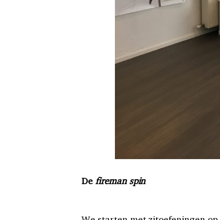
De
fireman spin
We starten met zitoe
feningen op 