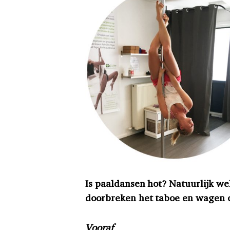
I
s paaldansen hot? Natuurlijk wel,
doorbreken het taboe en wagen o
Vooraf