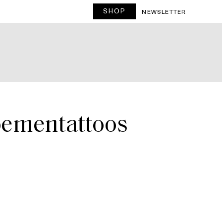
SHOP
T
NEWSLETTER
loementattoos