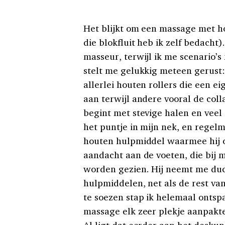
Het blijkt om een massage met ho
die blokfluit heb ik zelf bedacht
masseur, terwijl ik me scenario’
stelt me gelukkig meteen gerust
allerlei houten rollers die een e
aan terwijl andere vooral de col
begint met stevige halen en veel 
het puntje in mijn nek, en regelm
houten hulpmiddel waarmee hij ov
aandacht aan de voeten, die bij 
worden gezien. Hij neemt me du
hulpmiddelen, net als de rest va
te soezen stap ik helemaal ontsp
massage elk zeer plekje aanpakte
Al ligt dat eerder aan het desku