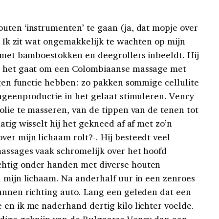
uten ‘instrumenten’ te gaan (ja, dat mopje over
). Ik zit wat ongemakkelijk te wachten op mijn
s met bamboestokken en deegrollers inbeeldt. Hij
: het gaat om een Colombiaanse massage met
igen functie hebben: zo pakken sommige cellulite
lageenproductie in het gelaat stimuleren. Vency
olie te masseren, van de tippen van de tenen tot
atig wisselt hij het gekneed af af met zo’n
er mijn lichaam rolt?-. Hij besteedt veel
massages vaak schromelijk over het hoofd
chtig onder handen met diverse houten
n mijn lichaam. Na anderhalf uur in een zenroes
annen richting auto. Lang een geleden dat een
 en ik me naderhand dertig kilo lichter voelde.
ndige geknijp van de Bulgaarse Vency dan aan