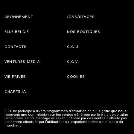
ABONNEMENT
JOBS/STAGES
ELLE BELGIË
NOS BOUTIQUES
CONTACTS
C.G.U.
VENTURES MEDIA
C.G.V.
VIE PRIVÉE
COOKIES
CHARTE IA
ELLE.be participe à divers programmes d’affiliation ce qui signifie que nous
recevons une commission sur les ventes générées par le biais de certains
liens créés. Le pourcentage du revenu généré par ces ventes n’affecte pas
les achats effectués par l’utilisateur ou l’expérience offerte sur le site du
marchand.
Plus d'infos