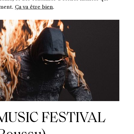
ement.
Ça va être bien
.
USIC FESTIVAL