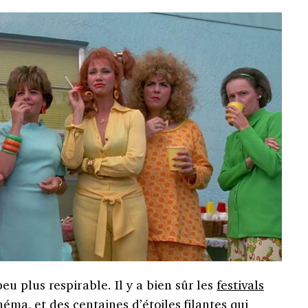
 plus respirable. Il y a bien sûr les
festivals
néma, et des centaines d’étoiles filantes qui