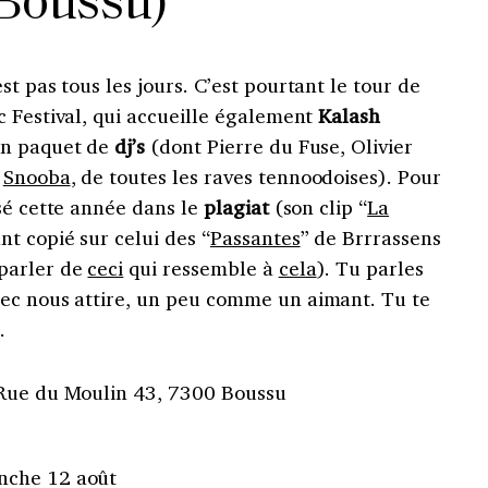
Boussu)
’est pas tous les jours. C’est pourtant le tour de
c Festival, qui accueille également
Kalash
un paquet de
dj’s
(dont Pierre du Fuse, Olivier
x
Snooba
, de toutes les raves tennoodoises). Pour
sé cette année dans le
plagiat
(son clip “
La
nt copié sur celui des “
Passantes
” de Brrrassens
parler de
ceci
qui ressemble à
cela
). Tu parles
ec nous attire, un peu comme un aimant. Tu te
.
 Rue du Moulin 43, 7300 Boussu
nche 12 août