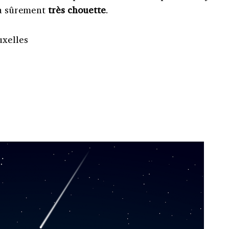
era sûrement
très chouette
.
uxelles