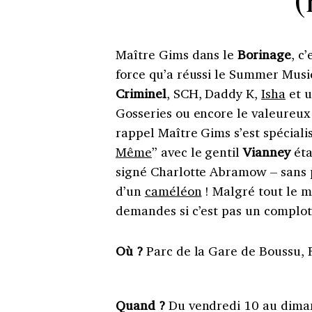
(
Maître Gims dans le
Borinage
, c
force qu’a réussi le Summer Musi
Criminel
, SCH, Daddy K,
Isha
et 
Gosseries ou encore le valeureu
rappel Maître Gims s’est spéciali
Même
” avec le gentil
Vianney
éta
signé Charlotte Abramow – sans 
d’un
caméléon
! Malgré tout le m
demandes si c’est pas un complot
Où ?
Parc de la Gare de Boussu,
Quand ?
Du vendredi 10 au dima