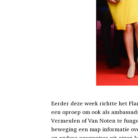
Eerder deze week richtte het Flan
een oproep om ook als ambassadr
Vermeulen of Van Noten te funge
beweging een map informatie ove
en andere accessoires uit eigen la