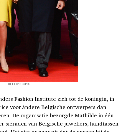
BEELD: ISOPIX
ders Fashion Institute zich tot de koningin, in
ice voor àndere Belgische ontwerpers dan
ren. De organisatie bezorgde Mathilde in één
r sieraden van Belgische juweliers, handtassen
nd. Het ziet er naar uit dat de oproep bij de