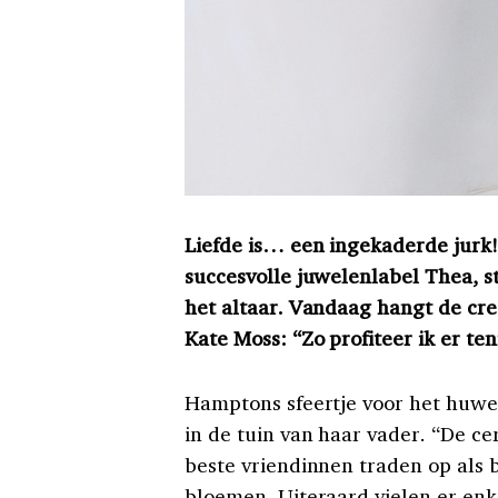
Liefde is… een ingekaderde jurk!
succesvolle juwelenlabel Thea, st
het altaar. Vandaag hangt de cr
Kate Moss: “Zo profiteer ik er te
Hamptons sfeertje voor het huweli
in de tuin van haar vader. “De c
beste vriendinnen traden op als
bloemen. Uiteraard vielen er enk