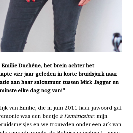
 Emilie Duchêne, het brein achter het
apte vier jaar geleden in korte bruidsjurk naar
eatie aan haar salonmuur tussen Mick Jagger en
nminste elke dag nog van!”
jk van Emilie, die in juni 2011 haar jawoord gaf
eremonie was een beetje
à l’américaine
: mijn
 bruidsmeisjes en we trouwden onder een ark van
ele regendruppels -de Belgische invloed!-
maar