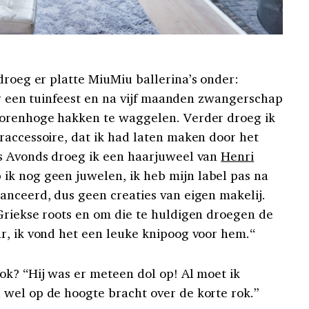
droeg er platte MiuMiu ballerina’s onder:
oor een tuinfeest en na vijf maanden zwangerschap
torenhoge hakken te waggelen. Verder droeg ik
raccessoire, dat ik had laten maken door het
‘s Avonds droeg ik een haarjuweel van
Henri
ik nog geen juwelen, ik heb mijn label pas na
anceerd, dus geen creaties van eigen makelij.
Griekse roots en om die te huldigen droegen de
r, ik vond het een leuke knipoog voor hem.“
ok? “Hij was er meteen dol op! Al moet ik
wel op de hoogte bracht over de korte rok.”