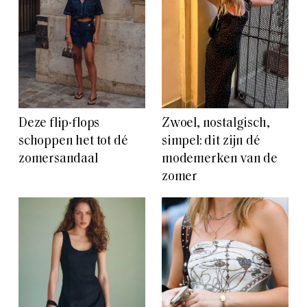
Deze flip-flops
Zwoel, nostalgisch,
schoppen het tot dé
simpel: dit zijn dé
zomersandaal
modemerken van de
zomer