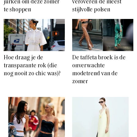
jurken om deze zomer
veroveren de meest
te shoppen
stijlvolle polsen
Hoe draag je de
De taffeta broek is de
transparante rok (die
onverwachte
nog nooit zo chic was)?
modetrend van de
zomer