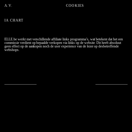
A.V.
COOKIES
IA CHART
ELLE.be werkt met verschillende affiliate links programma’s, wat betekent dat het een
commissie verdient op bepaalde verkopen via links op de website. Dit heeft absoluut
geen effect op de aankopen noch de user experience van de lezer op desbetreffende
webshops.
Meer info