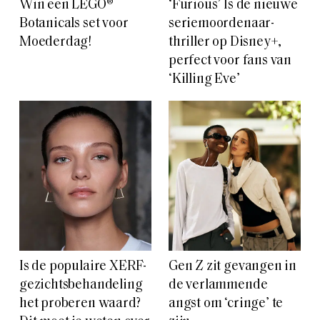
Win een LEGO®
‘Furious’ Is de nieuwe
Botanicals set voor
seriemoordenaar-
Moederdag!
thriller op Disney+,
perfect voor fans van
‘Killing Eve’
Is de populaire XERF-
Gen Z zit gevangen in
gezichtsbehandeling
de verlammende
het proberen waard?
angst om ‘cringe’ te