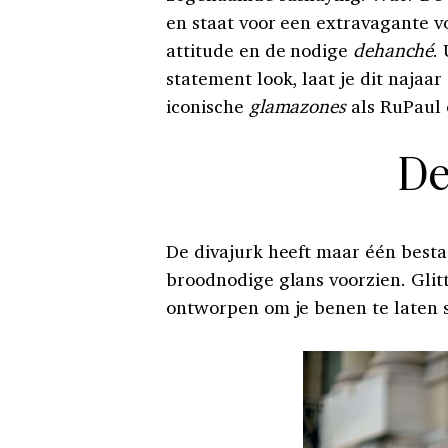
en staat voor een extravagante 
attitude en de nodige
dehanché
.
statement look, laat je dit najaa
iconische
glamazones
als RuPaul 
De
De divajurk heeft maar één besta
broodnodige glans voorzien. Glitt
ontworpen om je benen te laten s