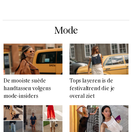
Mode
De mooiste suède
Tops layeren is de
handtassen volgens
festivaltrend die je
mode-insiders
overal ziet