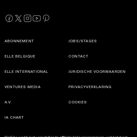
ABONNEMENT
JOBS/STAGES
ELLE BELGIQUE
CONTACT
ELLE INTERNATIONAL
JURIDISCHE VOORWAARDEN
VENTURES MEDIA
PRIVACYVERKLARING
A.V.
COOKIES
IA CHART
ELLE.be werkt met verschillende affiliate links programma’s, wat betekent