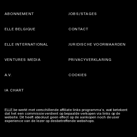
ABONNEMENT
JOBS/STAGES
ELLE BELGIQUE
CONTACT
ELLE INTERNATIONAL
JURIDISCHE VOORWAARDEN
VENTURES MEDIA
PRIVACYVERKLARING
A.V.
COOKIES
IA CHART
ELLE.be werkt met verschillende affiliate links programma’s, wat betekent
dat het een commissie verdient op bepaalde verkopen via links op de
website. Dit heeft absoluut geen effect op de aankopen noch de user
experience van de lezer op desbetreffende webshops.
Meer info