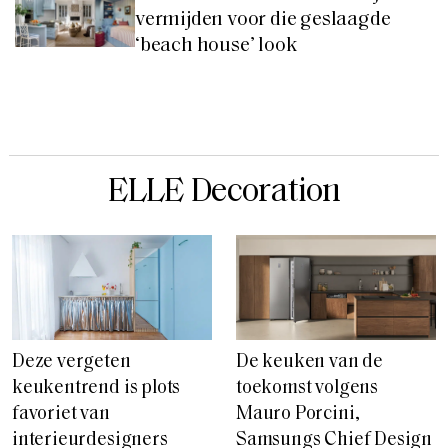
vermijden voor die geslaagde
‘beach house’ look
ELLE Decoration
Deze vergeten
De keuken van de
keukentrend is plots
toekomst volgens
favoriet van
Mauro Porcini,
interieurdesigners
Samsungs Chief Design