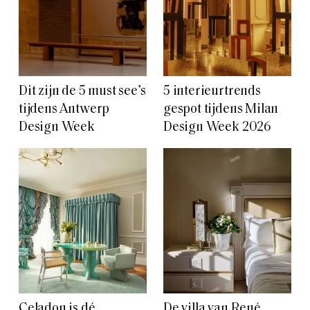
Dit zijn de 5 must see’s
5 interieurtrends
tijdens Antwerp
gespot tijdens Milan
Design Week
Design Week 2026
Celadon is dé
De villa van René