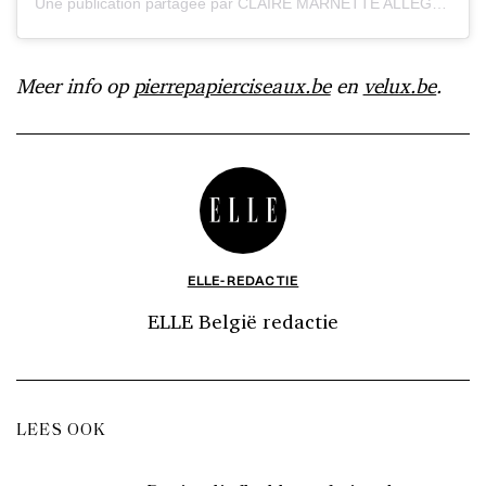
Une publication partagée par CLAIRE MARNETTE ALLEGRETTI (@milkywaysblueyes)
Meer info op
pierrepapierciseaux.be
en
velux.be
.
ELLE-REDACTIE
ELLE België redactie
LEES OOK