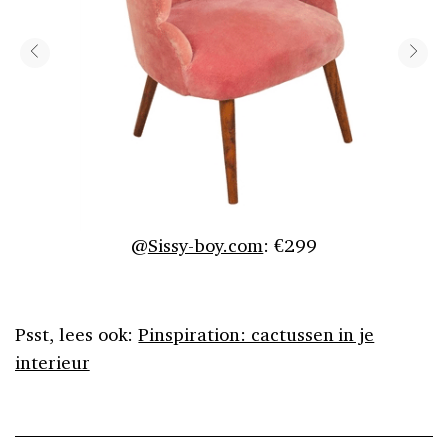
@
Sissy-boy.com
: €299
Psst, lees ook:
Pinspiration: cactussen in je
interieur