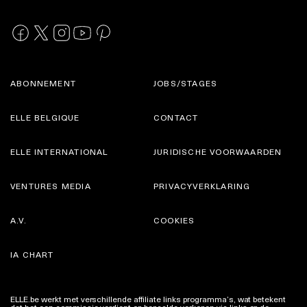
ABONNEMENT
JOBS/STAGES
ELLE BELGIQUE
CONTACT
ELLE INTERNATIONAL
JURIDISCHE VOORWAARDEN
VENTURES MEDIA
PRIVACYVERKLARING
A.V.
COOKIES
IA CHART
ELLE.be werkt met verschillende affiliate links programma’s, wat betekent
dat het een commissie verdient op bepaalde verkopen via links op de