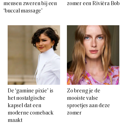
mensen zweren bij een
zomer een Rivièra Bob
‘buccal massage’
De ‘gamine pixie’ is
Zo breng je de
het nostalgische
mooiste valse
kapsel dat een
sproetjes aan deze
moderne comeback
zomer
maakt