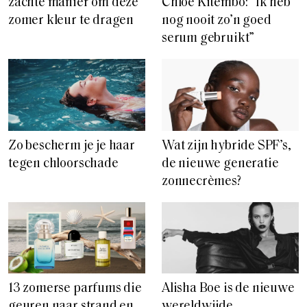
zachte manier om deze
Chloé Kitembo: “Ik heb
zomer kleur te dragen
nog nooit zo’n goed
serum gebruikt”
Zo bescherm je je haar
Wat zijn hybride SPF’s,
tegen chloorschade
de nieuwe generatie
zonnecrèmes?
13 zomerse parfums die
Alisha Boe is de nieuwe
geuren naar strand en
wereldwijde