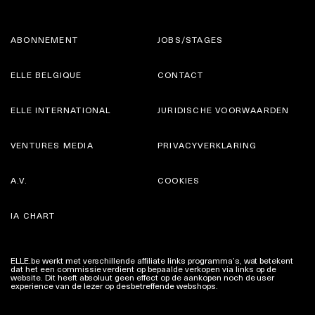
ABONNEMENT
JOBS/STAGES
ELLE BELGIQUE
CONTACT
ELLE INTERNATIONAL
JURIDISCHE VOORWAARDEN
VENTURES MEDIA
PRIVACYVERKLARING
A.V.
COOKIES
IA CHART
ELLE.be werkt met verschillende affiliate links programma’s, wat betekent
dat het een commissie verdient op bepaalde verkopen via links op de
website. Dit heeft absoluut geen effect op de aankopen noch de user
experience van de lezer op desbetreffende webshops.
Meer info