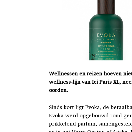
Wellnessen en reizen hoeven niet
wellness-lijn van Ici Paris XL, n
oorden.
Sinds kort ligt Evoka, de betaalba
Evoka werd opgebouwd rond geur
prikkelend parfum, samengesteld
zo in het Verre Oosten of Afrika.