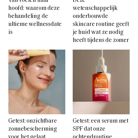
Van voeten naar
Deze
hoofd: waarom deze
wetenschappelijk
behandeling de
onderbouwde
ultieme wellnessdate
skincare routine geeft
is
je huid wat ze nodig
heeft tijdens de zomer
Getest: onzichtbare
Getest: een serum met
zonnebescherming
SPF dat onze
voor het gelaat
ochtendroutine