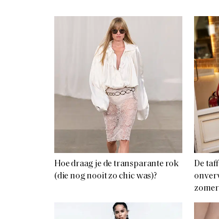
Hoe draag je de transparante rok
De taf
(die nog nooit zo chic was)?
onver
zomer