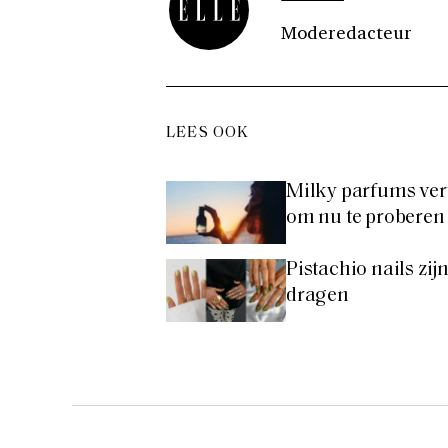
Moderedacteur
LEES OOK
Milky parfums verv
om nu te proberen
Pistachio nails zi
dragen