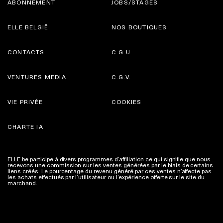
ABONNEMENT
JOBS/STAGES
ELLE BELGIË
NOS BOUTIQUES
CONTACTS
C.G.U.
VENTURES MEDIA
C.G.V.
VIE PRIVÉE
COOKIES
CHARTE IA
ELLE.be participe à divers programmes d’affiliation ce qui signifie que nous
recevons une commission sur les ventes générées par le biais de certains
liens créés. Le pourcentage du revenu généré par ces ventes n’affecte pas
les achats effectués par l’utilisateur ou l’expérience offerte sur le site du
marchand.
Plus d'infos