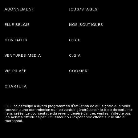
ABONNEMENT
JOBS/STAGES
ELLE BELGIË
NOS BOUTIQUES
CONTACTS
C.G.U.
VENTURES MEDIA
C.G.V.
VIE PRIVÉE
COOKIES
CHARTE IA
ELLE.be participe à divers programmes d’affiliation ce qui signifie que nous
recevons une commission sur les ventes générées par le biais de certains
liens créés. Le pourcentage du revenu généré par ces ventes n’affecte pas
les achats effectués par l’utilisateur ou l’expérience offerte sur le site du
marchand.
Plus d'infos